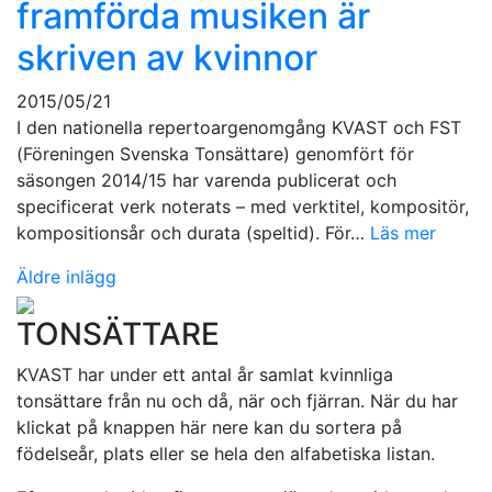
framförda musiken är
skriven av kvinnor
2015/05/21
I den nationella repertoargenomgång KVAST och FST
(Föreningen Svenska Tonsättare) genomfört för
säsongen 2014/15 har varenda publicerat och
specificerat verk noterats – med verktitel, kompositör,
kompositionsår och durata (speltid). För…
Läs mer
Inläggsnavigering
Äldre inlägg
TONSÄTTARE
KVAST har under ett antal år samlat kvinnliga
tonsättare från nu och då, när och fjärran. När du har
klickat på knappen här nere kan du sortera på
födelseår, plats eller se hela den alfabetiska listan.