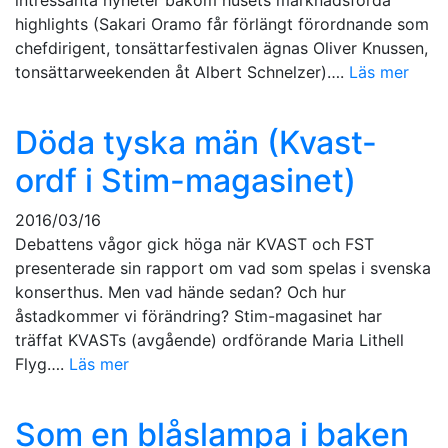
intressanta nyheter bakom husets marknadsförda
highlights (Sakari Oramo får förlängt förordnande som
chefdirigent, tonsättarfestivalen ägnas Oliver Knussen,
tonsättarweekenden åt Albert Schnelzer)….
Läs mer
Döda tyska män (Kvast-
ordf i Stim-magasinet)
2016/03/16
Debattens vågor gick höga när KVAST och FST
presenterade sin rapport om vad som spelas i svenska
konserthus. Men vad hände sedan? Och hur
åstadkommer vi förändring? Stim-magasinet har
träffat KVASTs (avgående) ordförande Maria Lithell
Flyg….
Läs mer
Som en blåslampa i baken