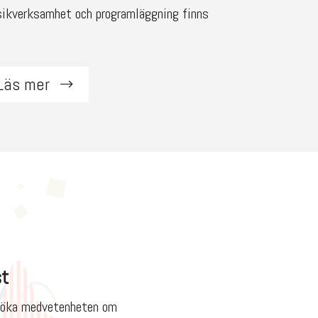
ikverksamhet och programläggning finns
Läs mer
st
tt öka medvetenheten om