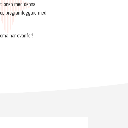
itionen med denna
åer, programläggare med
rna här ovanför!