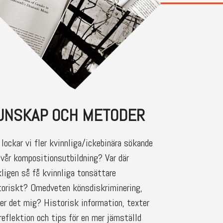
UNSKAP OCH METODER
 lockar vi fler kvinnliga/ickebinära sökande
l vår kompositionsutbildning? Var där
kligen så få kvinnliga tonsättare
toriskt? Omedveten könsdiskriminering,
ler det mig? Historisk information, texter
 reflektion och tips för en mer jämställd