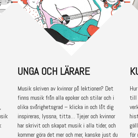
UNGA OCH LÄRARE
K
Musik skriven av kvinnor på lektionen? Det
Hur
finns musik från alla epoker och stilar och i
til
,
olika svårighetsgrad – klicka in och låt dig
ver
usik
inspireras, lyssna, titta… Tjejer och kvinnor
his
k
har skrivit och skapat musik i alla tider, och
gäl
kommer göra det mer och mer, kanske just du
för