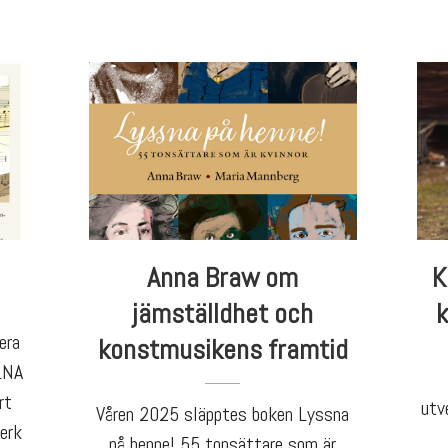
Anna Braw om
K
jämställdhet och
k
era
konstmusikens framtid
ELNA
rt
utv
Våren 2025 släpptes boken Lyssna
erk
på henne! 55 tonsättare som är