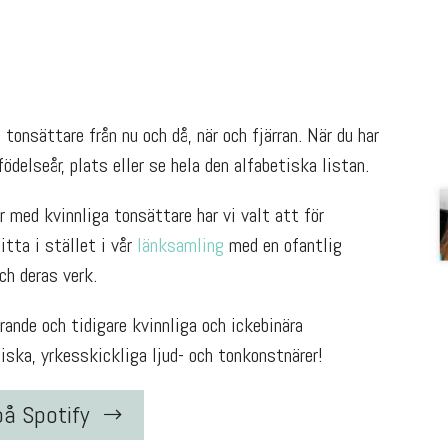
tonsättare från nu och då, när och fjärran. När du har
ödelseår, plats eller se hela den alfabetiska listan.
 med kvinnliga tonsättare har vi valt att för
Titta i stället i vår
länksamling
med en ofantlig
h deras verk.
ande och tidigare kvinnliga och ickebinära
ska, yrkesskickliga ljud- och tonkonstnärer!
på Spotify