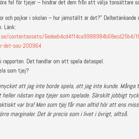
göra fel för tjejer – hindrar det dem från att välja tonsättare 
kor och pojkar i skolan – hur jämställt är det?” Delbetänkand
n. Länk:
n.se/contentassets/6edeeb4cd4ff4ca9988984b68ecd25b4/flic
ar-det-sou-200964
i rapporten. Det handlar om att spela dataspel.
ela som tjej?
 mycket att jag inte borde spela, att jag inte kunde. Många t
 heller nästan inga tjejer som spelade. Särskilt jobbigt tyck
faktiskt var bra! Men som tjej får man alltid hör att ens mis
örre marginaler. Det är precis som i livet i övrigt, alltså.