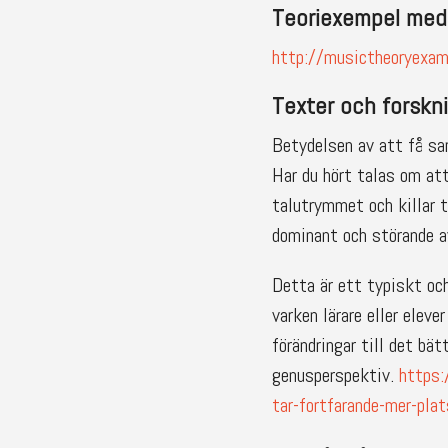
Teoriexempel med 
http://musictheoryexa
Texter och forskn
Betydelsen av att få 
Har du hört talas om att
talutrymmet och killar t
dominant och störande a
Detta är ett typiskt oc
varken lärare eller elev
förändringar till det bä
genusperspektiv.
https:
tar-fortfarande-mer-pla