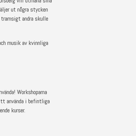
orsberg vill utmana sina
väljer ut några stycken
m tramsigt andra skulle
ch musik av kvinnliga
 använda! Workshoparna
att använda i befintliga
ende kurser.