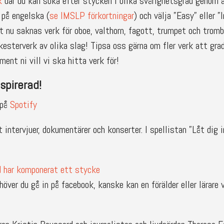
k
där du kan söka efter stycken i olika svårighetsgrad genom a
 på engelska (
se IMSLP förkortningar
) och välja ”Easy” eller ”
t nu saknas verk för oboe, valthorn, fagott, trumpet och tromb
esterverk av olika slag! Tipsa oss gärna om fler verk att gra
ment ni vill vi ska hitta verk för!
nspirerad!
 på
Spotify
 intervjuer, dokumentärer och konserter. I spellistan ”Låt dig i
d har komponerat ett stycke
höver du gå in på facebook, kanske kan en förälder eller lärare 