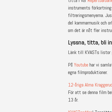
titta i vår
Repertoarban
instruments förkortning
filtreringsmenyerna. Jus
del kammarmusik och ork
om det är nåt fler instru
Lyssna, titta, bli i
Länk till KVASTs listor
På
Youtube
har vi samlat
egna filmproduktioner.
12-åriga Alma Kraggeru
För att se denna film be
13 år.