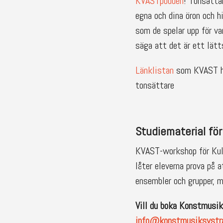
KVASTpodden
! Tonsätta
egna och dina öron och h
som de spelar upp för va
säga att det är ett lät
Länklistan
som KVAST har
tonsättare
Studiematerial fö
KVAST-workshop för Kult
låter eleverna prova på 
ensembler och grupper, m
Vill du boka Konstmusik
info@konstmusiksystra