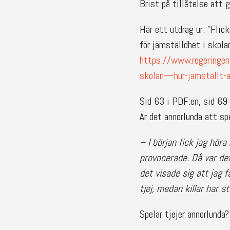
Brist på tillåtelse att 
Här ett utdrag ur: ”Flic
för jämställdhet i skola
https://www.regeringe
skolan—hur-jamstallt-
Sid 63 i PDF:en, sid 69 
Är det annorlunda att sp
– I början fick jag höra
provocerade. Då var det
det visade sig att jag 
tjej, medan killar har st
Spelar tjejer annorlunda?