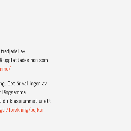
 tredjedel av
 så uppfattades hon som
ymme/
g. Det är väl ingen av
ker långsamma
ltid i klassrummet ur ett
gar/forskning/pojkar-