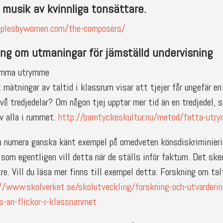
musik av kvinnliga tonsättare.
mplesbywomen.com/the-composers/
ing om utmaningar för jämställd undervisning
samma utrymme
 mätningar av taltid i klassrum visar att tjejer får ungefär en
vå tredjedelar? Om någon tjej upptar mer tid än en tredjedel,
v alla i rummet.
http://samtyckeskultur.nu/metod/fatta-utr
h numera ganska känt exempel på omedveten könsdiskriminierin
er som egentligen vill detta när de ställs inför faktum. Det s
ttre. Vill du läsa mer finns till exempel detta: Forskning om ta
//www.skolverket.se/skolutveckling/forskning-och-utvarderin
ts-an-flickor-i-klassrummet