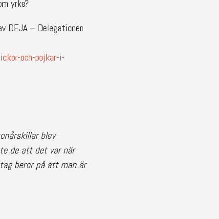
som yrke?
e av DEJA – Delegationen
kor-och-pojkar-i-
onårskillar blev
te de att det var när
stag beror på att man är