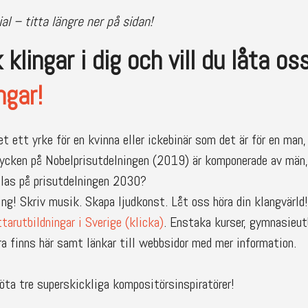
l – titta längre ner på sidan!
 klingar i dig och vill du låta o
ngar!
 ett yrke för en kvinna eller ickebinär som det är för en man, 
ycken på Nobelprisutdelningen (2019) är komponerade av män, 
las på prisutdelningen 2030?
ng! Skriv musik. Skapa ljudkonst. Låt oss höra din klangvärld!
tarutbildningar i Sverige (klicka)
. Enstaka kurser, gymnasieutb
 finns här samt länkar till webbsidor med mer information.
möta tre superskickliga kompositörsinspiratörer!