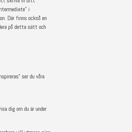
tt skriva in ditt
Intermediate” i
on. Där finns också en
dera på detta sätt och
nspireras” ser du våra
visa dig om du är under