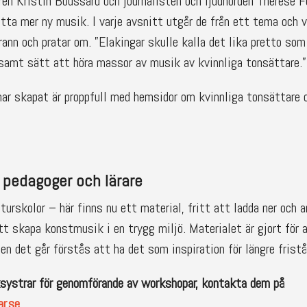
ren Kristin Boussard och journalisten och ljudnörden Therese F
itta mer ny musik. I varje avsnitt utgår de från ett tema och 
rann och pratar om. ”Elakingar skulle kalla det lika pretto so
tsamt sätt att höra massor av musik av kvinnliga tonsättare.”
 skapat är proppfull med hemsidor om kvinnliga tonsättare o
r pedagoger och lärare
urskolor – här finns nu ett material, fritt att ladda ner och
att skapa konstmusik i en trygg miljö. Materialet är gjort för 
en det går förstås att ha det som inspiration för längre fristå
systrar för genomförande av workshopar, kontakta dem på
r.se