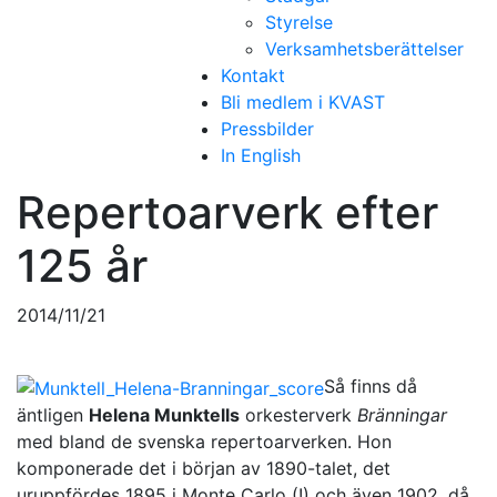
Styrelse
Verksamhetsberättelser
Kontakt
Bli medlem i KVAST
Pressbilder
In English
Repertoarverk efter
125 år
2014/11/21
Så finns då
äntligen
Helena Munktells
orkesterverk
Bränningar
med bland de svenska repertoarverken. Hon
komponerade det i början av 1890-talet, det
uruppfördes 1895 i Monte Carlo (!) och även 1902, då