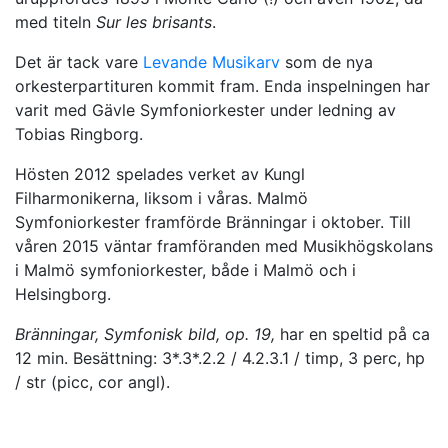
med titeln
Sur les brisants
.
Det är tack vare
Levande Musikarv
som de nya
orkesterpartituren kommit fram. Enda inspelningen har
varit med Gävle Symfoniorkester under ledning av
Tobias Ringborg.
Hösten 2012 spelades verket av Kungl
Filharmonikerna, liksom i våras. Malmö
Symfoniorkester framförde Bränningar i oktober. Till
våren 2015 väntar framföranden med Musikhögskolans
i Malmö symfoniorkester, både i Malmö och i
Helsingborg.
Bränningar, Symfonisk bild, op. 19,
har en speltid på ca
12 min. Besättning: 3*.3*.2.2 / 4.2.3.1 / timp, 3 perc, hp
/ str (picc, cor angl).