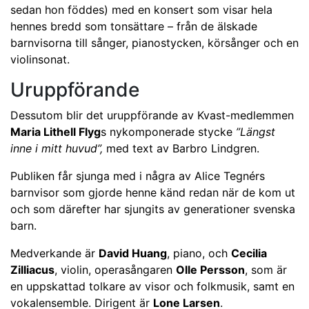
sedan hon föddes) med en konsert som visar hela
hennes bredd som tonsättare – från de älskade
barnvisorna till sånger, pianostycken, körsånger och en
violinsonat.
Uruppförande
Dessutom blir det uruppförande av Kvast-medlemmen
Maria Lithell Flyg
s nykomponerade stycke
”Längst
inne i mitt huvud”,
med text av Barbro Lindgren.
Publiken får sjunga med i några av Alice Tegnérs
barnvisor som gjorde henne känd redan när de kom ut
och som därefter har sjungits av generationer svenska
barn.
Medverkande är
David Huang
, piano, och
Cecilia
Zilliacus
, violin, operasångaren
Olle Persson
, som är
en uppskattad tolkare av visor och folkmusik, samt en
vokalensemble. Dirigent är
Lone Larsen
.