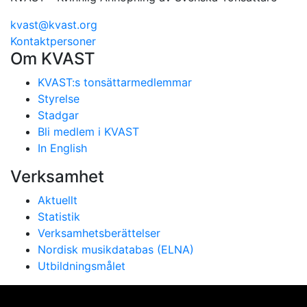
kvast@kvast.org
Kontaktpersoner
Om KVAST
KVAST:s tonsättarmedlemmar
Styrelse
Stadgar
Bli medlem i KVAST
In English
Verksamhet
Aktuellt
Statistik
Verksamhetsberättelser
Nordisk musikdatabas (ELNA)
Utbildningsmålet
Vi använder cookies för att ge dig bästa möjliga