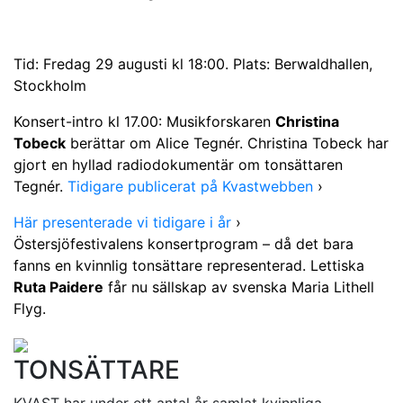
Tid: Fredag 29 augusti kl 18:00. Plats: Berwaldhallen,
Stockholm
Konsert-intro kl 17.00: Musikforskaren
Christina
Tobeck
berättar om Alice Tegnér. Christina Tobeck har
gjort en hyllad radiodokumentär om tonsättaren
Tegnér.
Tidigare publicerat på Kvastwebben
›
Här presenterade vi tidigare i år
›
Östersjöfestivalens konsertprogram – då det bara
fanns en kvinnlig tonsättare representerad. Lettiska
Ruta Paidere
får nu sällskap av svenska Maria Lithell
Flyg.
TONSÄTTARE
KVAST har under ett antal år samlat kvinnliga