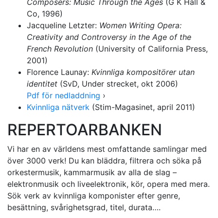
Composers: Music
Through the Ages
(G K Hall &
Co, 1996)
Jacqueline Letzter:
Women Writing Opera:
Creativity
and Controversy in the Age of the
French
Revolution
(University of California Press,
2001)
Florence Launay:
Kvinnliga kompositörer utan
identitet
(SvD, Under strecket, okt 2006)
Pdf för nedladdning
›
Kvinnliga nätverk
(Stim-Magasinet, april 2011)
REPERTOARBANKEN
Vi har en av världens mest omfattande samlingar med
över 3000 verk! Du kan bläddra, filtrera och söka på
orkestermusik, kammarmusik av alla de slag –
elektronmusik och liveelektronik, kör, opera med mera.
Sök verk av kvinnliga komponister efter genre,
besättning, svårighetsgrad, titel, durata….