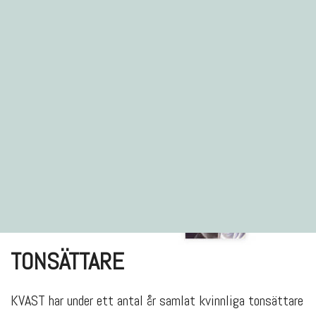
TONSÄTTARE
KVAST har under ett antal år samlat kvinnliga tonsättare