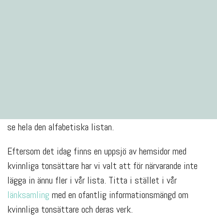
TONSÄTTARE
KVAST har under ett antal år samlat kvinnliga tonsättare
från nu och då, när och fjärran. När du har klickat på
knappen här nere kan du sortera på födelseår, plats eller
se hela den alfabetiska listan.
Eftersom det idag finns en uppsjö av hemsidor med
kvinnliga tonsättare har vi valt att för närvarande inte
lägga in ännu fler i vår lista. Titta i stället i vår
länksamling
med en ofantlig informationsmängd om
kvinnliga tonsättare och deras verk.