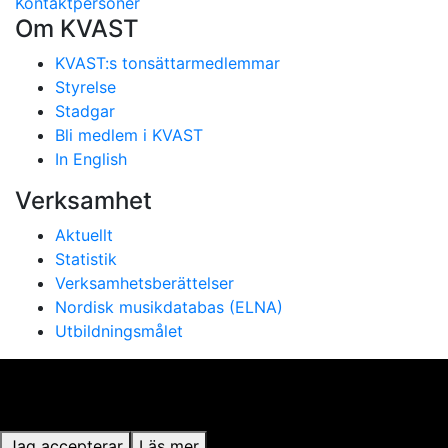
Kontaktpersoner
Om KVAST
KVAST:s tonsättarmedlemmar
Styrelse
Stadgar
Bli medlem i KVAST
In English
Verksamhet
Aktuellt
Statistik
Verksamhetsberättelser
Nordisk musikdatabas (ELNA)
Utbildningsmålet
Vi använder cookies för att ge dig bästa möjliga
upplevelse på vår webbplats. Genom att använda
webbplatsen samtycker du till vår användning av cookies.
Jag accepterar
Läs mer