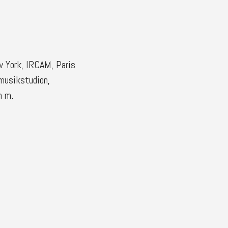
ew York, IRCAM, Paris
nmusikstudion,
m m.