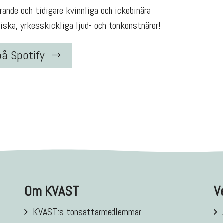
ande och tidigare kvinnliga och ickebinära
ska, yrkesskickliga ljud- och tonkonstnärer!
på Spotify
Om KVAST
V
KVAST:s tonsättarmedlemmar