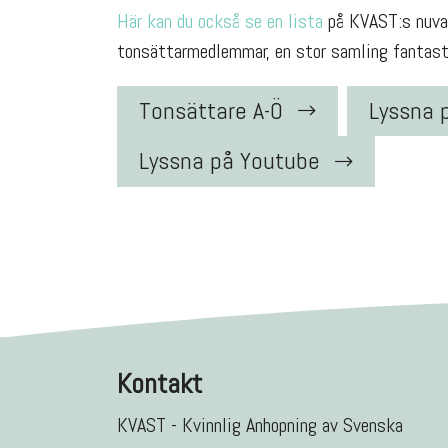
Här kan du också se en lista
på KVAST:s nuvar
tonsättarmedlemmar, en stor samling fantasti
Tonsättare A-Ö
Lyssna 
Lyssna på Youtube
Kontakt
KVAST - Kvinnlig Anhopning av Svenska