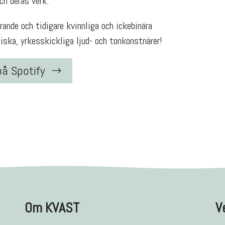
h deras verk.
ande och tidigare kvinnliga och ickebinära
ska, yrkesskickliga ljud- och tonkonstnärer!
på Spotify
Om KVAST
V