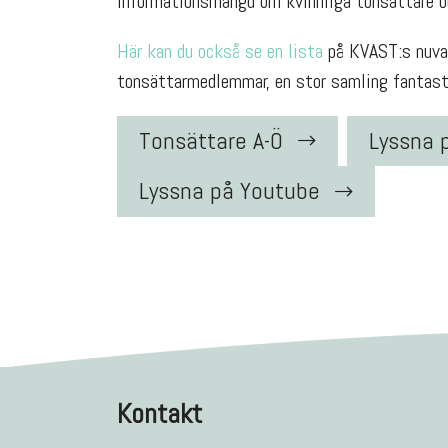
informationsmängd om kvinnliga tonsättare oc
Här kan du också se en lista
på KVAST:s nuvar
tonsättarmedlemmar, en stor samling fantasti
Tonsättare A-Ö
Lyssna 
Lyssna på Youtube
Kontakt