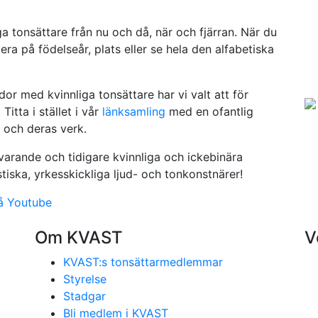
a tonsättare från nu och då, när och fjärran. När du
ra på födelseår, plats eller se hela den alfabetiska
or med kvinnliga tonsättare har vi valt att för
Titta i stället i vår
länksamling
med en ofantlig
 och deras verk.
arande och tidigare kvinnliga och ickebinära
iska, yrkesskickliga ljud- och tonkonstnärer!
å Youtube
Om KVAST
V
KVAST:s tonsättarmedlemmar
Styrelse
Stadgar
Bli medlem i KVAST