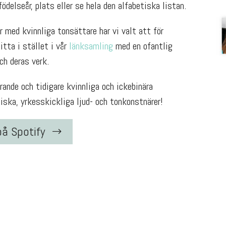
ödelseår, plats eller se hela den alfabetiska listan.
 med kvinnliga tonsättare har vi valt att för
Titta i stället i vår
länksamling
med en ofantlig
h deras verk.
ande och tidigare kvinnliga och ickebinära
ska, yrkesskickliga ljud- och tonkonstnärer!
på Spotify