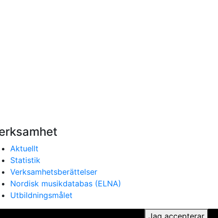
erksamhet
Aktuellt
Statistik
Verksamhetsberättelser
Nordisk musikdatabas (ELNA)
Utbildningsmålet
ker du till vår användning av cookies.
Jag accepterar