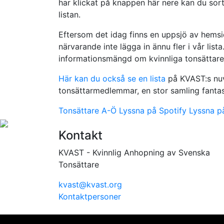
har klickat på knappen här nere kan du sorte
listan.
Eftersom det idag finns en uppsjö av hemsid
närvarande inte lägga in ännu fler i vår lista. 
informationsmängd om kvinnliga tonsättare
Här kan du också se en lista
på KVAST:s nuv
tonsättarmedlemmar, en stor samling fantast
Tonsättare A-Ö
Lyssna på Spotify
Lyssna p
Kontakt
KVAST - Kvinnlig Anhopning av Svenska
Tonsättare
kvast@kvast.org
Kontaktpersoner
Vi använder cookies för att ge dig bästa möjliga upplevel