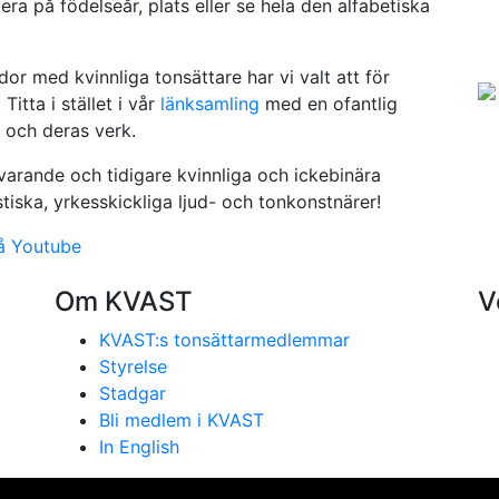
ra på födelseår, plats eller se hela den alfabetiska
or med kvinnliga tonsättare har vi valt att för
Titta i stället i vår
länksamling
med en ofantlig
 och deras verk.
arande och tidigare kvinnliga och ickebinära
iska, yrkesskickliga ljud- och tonkonstnärer!
å Youtube
Om KVAST
V
KVAST:s tonsättarmedlemmar
Styrelse
Stadgar
Bli medlem i KVAST
In English
se på vår webbplats. Genom att använda webbplatsen samtyc