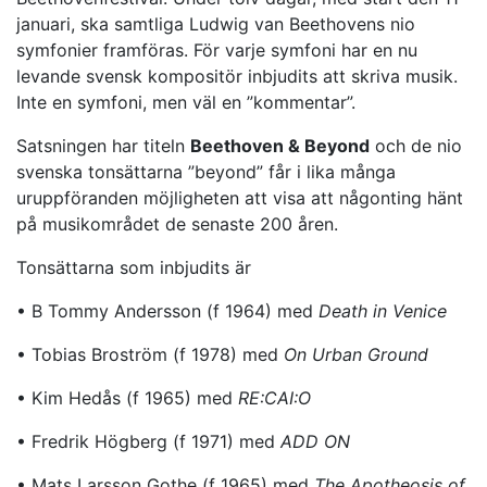
januari, ska samtliga Ludwig van Beethovens nio
symfonier framföras. För varje symfoni har en nu
levande svensk kompositör inbjudits att skriva musik.
Inte en symfoni, men väl en ”kommentar”.
Satsningen har titeln
Beethoven & Beyond
och de nio
svenska tonsättarna ”beyond” får i lika många
uruppföranden möjligheten att visa att någonting hänt
på musikområdet de senaste 200 åren.
Tonsättarna som inbjudits är
• B Tommy Andersson (f 1964) med
Death in Venice
• Tobias Broström (f 1978) med
On Urban Ground
• Kim Hedås (f 1965) med
RE:CAI:O
• Fredrik Högberg (f 1971) med
ADD ON
• Mats Larsson Gothe (f 1965) med
The Apotheosis of