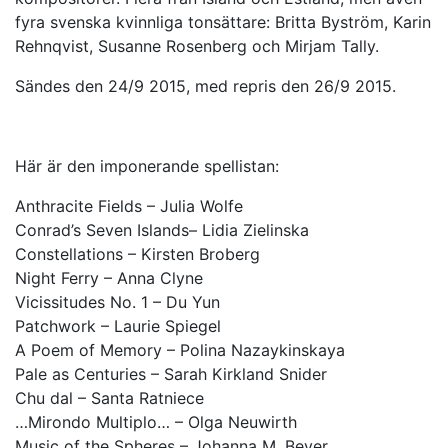
fyra svenska kvinnliga tonsättare: Britta Byström, Karin
Rehnqvist, Susanne Rosenberg och Mirjam Tally.
Sändes den 24/9 2015, med repris den 26/9 2015.
Här är den imponerande spellistan:
Anthracite Fields – Julia Wolfe
Conrad’s Seven Islands– Lidia Zielinska
Constellations – Kirsten Broberg
Night Ferry – Anna Clyne
Vicissitudes No. 1 – Du Yun
Patchwork – Laurie Spiegel
A Poem of Memory – Polina Nazaykinskaya
Pale as Centuries – Sarah Kirkland Snider
Chu dal – Santa Ratniece
…Mirondo Multiplo… – Olga Neuwirth
Music of the Spheres – Johanna M. Beyer