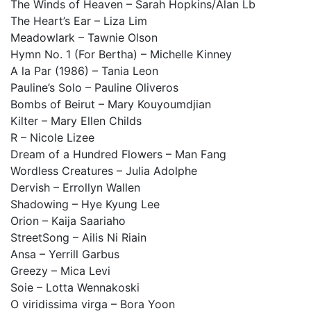
The Winds of Heaven – Sarah Hopkins/Alan Lb
The Heart’s Ear – Liza Lim
Meadowlark – Tawnie Olson
Hymn No. 1 (For Bertha) – Michelle Kinney
A la Par (1986) – Tania Leon
Pauline’s Solo – Pauline Oliveros
Bombs of Beirut – Mary Kouyoumdjian
Kilter – Mary Ellen Childs
R – Nicole Lizee
Dream of a Hundred Flowers – Man Fang
Wordless Creatures – Julia Adolphe
Dervish – Errollyn Wallen
Shadowing – Hye Kyung Lee
Orion – Kaija Saariaho
StreetSong – Ailis Ni Riain
Ansa – Yerrill Garbus
Greezy – Mica Levi
Soie – Lotta Wennakoski
O viridissima virga – Bora Yoon