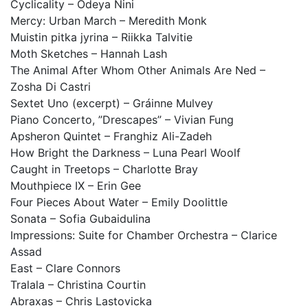
Cyclicality – Odeya Nini
Mercy: Urban March – Meredith Monk
Muistin pitka jyrina – Riikka Talvitie
Moth Sketches – Hannah Lash
The Animal After Whom Other Animals Are Ned –
Zosha Di Castri
Sextet Uno (excerpt) – Gráinne Mulvey
Piano Concerto, ”Drescapes” – Vivian Fung
Apsheron Quintet – Franghiz Ali-Zadeh
How Bright the Darkness – Luna Pearl Woolf
Caught in Treetops – Charlotte Bray
Mouthpiece IX – Erin Gee
Four Pieces About Water – Emily Doolittle
Sonata – Sofia Gubaidulina
Impressions: Suite for Chamber Orchestra – Clarice
Assad
East – Clare Connors
Tralala – Christina Courtin
Abraxas – Chris Lastovicka