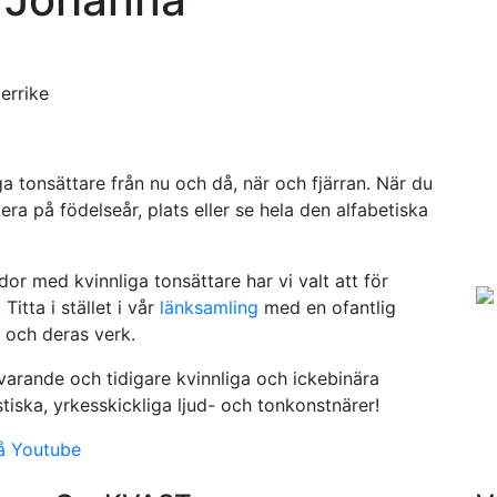
errike
a tonsättare från nu och då, när och fjärran. När du
ra på födelseår, plats eller se hela den alfabetiska
or med kvinnliga tonsättare har vi valt att för
Titta i stället i vår
länksamling
med en ofantlig
 och deras verk.
arande och tidigare kvinnliga och ickebinära
iska, yrkesskickliga ljud- och tonkonstnärer!
å Youtube