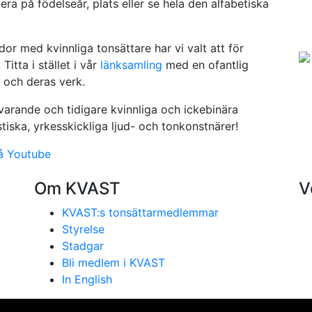
ra på födelseår, plats eller se hela den alfabetiska
or med kvinnliga tonsättare har vi valt att för
Titta i stället i vår
länksamling
med en ofantlig
 och deras verk.
arande och tidigare kvinnliga och ickebinära
iska, yrkesskickliga ljud- och tonkonstnärer!
å Youtube
Om KVAST
V
KVAST:s tonsättarmedlemmar
Styrelse
Stadgar
Bli medlem i KVAST
In English
se på vår webbplats. Genom att använda webbplatsen samtyc