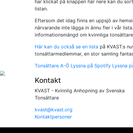
har klickat på knappen här nere kan du sorte
listan.
Eftersom det idag finns en uppsjö av hemsid
närvarande inte lägga in ännu fler i vår lista. 
informationsmängd om kvinnliga tonsättare
Här kan du också se en lista
på KVAST:s nuv
tonsättarmedlemmar, en stor samling fantast
Tonsättare A-Ö
Lyssna på Spotify
Lyssna p
Kontakt
KVAST - Kvinnlig Anhopning av Svenska
Tonsättare
kvast@kvast.org
Kontaktpersoner
Vi använder cookies för att ge dig bästa möjliga upplevel