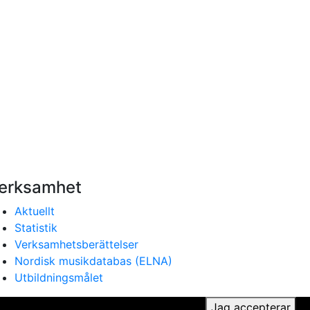
erksamhet
Aktuellt
Statistik
Verksamhetsberättelser
Nordisk musikdatabas (ELNA)
Utbildningsmålet
ker du till vår användning av cookies.
Jag accepterar