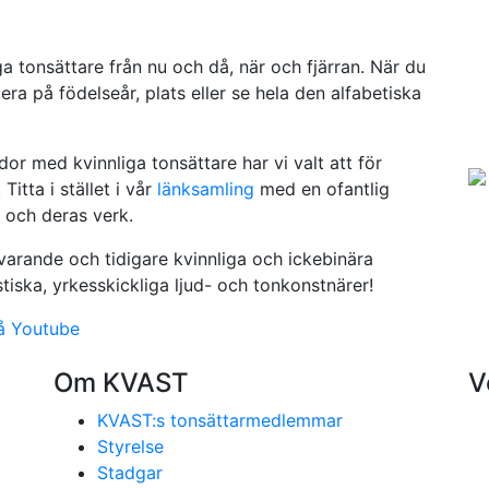
a tonsättare från nu och då, när och fjärran. När du
ra på födelseår, plats eller se hela den alfabetiska
or med kvinnliga tonsättare har vi valt att för
Titta i stället i vår
länksamling
med en ofantlig
 och deras verk.
arande och tidigare kvinnliga och ickebinära
iska, yrkesskickliga ljud- och tonkonstnärer!
å Youtube
Om KVAST
V
KVAST:s tonsättarmedlemmar
Styrelse
Stadgar