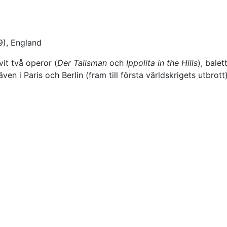
), England
it två operor (
Der Talisman
och
Ippolita in the Hills
), balet
en i Paris och Berlin (fram till första världskrigets utbrott)