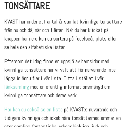
TONSÄTTARE
KVAST har under ett antal år samlat kvinnliga tonsättare
från nu och då, när och fjärran. När du har klickat på
knappen här nere kan du sortera på födelseår, plats eller
se hela den alfabetiska listan.
Eftersom det idag finns en uppsjö av hemsidor med
kvinnliga tonsättare har vi valt att för närvarande inte
lägga in ännu fler i vår lista. Titta i stället i vår
länksamling
med en ofantlig informationsmängd om
kvinnliga tonsättare och deras verk.
Här kan du också se en lista
på KVAST:s nuvarande och
tidigare kvinnliga och ickebinära tonsättarmedlemmar, en
stor samling fantastiska, yrkesskickliga ljud- och