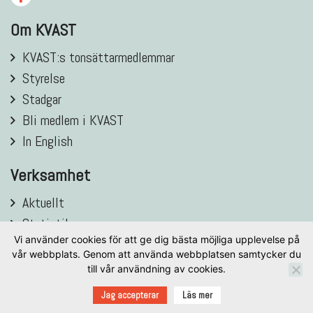
Om KVAST
KVAST:s tonsättarmedlemmar
Styrelse
Stadgar
Bli medlem i KVAST
In English
Verksamhet
Aktuellt
Statistik
Vi använder cookies för att ge dig bästa möjliga upplevelse på
Verksamhetsberättelser
vår webbplats. Genom att använda webbplatsen samtycker du
Nordisk musikdatabas (ELNA)
till vår användning av cookies.
Utbildningsmålet
Jag accepterar
Läs mer