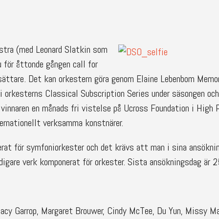
stra (med Leonard Slatkin som
u för åttonde gången call for
nsättare. Det kan orkestern göra genom Elaine Lebenbom Memor
 i orkesterns Classical Subscription Series under säsongen oc
innaren en månads fri vistelse på Ucross Foundation i High 
ternationellt verksamma konstnärer.
rat för symfoniorkester och det krävs att man i sina ansöknin
digare verk komponerat för orkester. Sista ansökningsdag är 
Stacy Garrop, Margaret Brouwer, Cindy McTee, Du Yun, Missy Ma