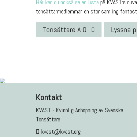
Här kan du också se en lista
på KVAST:s nuvar
tonsättarmedlemmar, en stor samling fantasti
Tonsättare A-Ö
Lyssna p
Kontakt
KVAST - Kvinnlig Anhopning av Svenska
Tonsättare
kvast@kvast.org