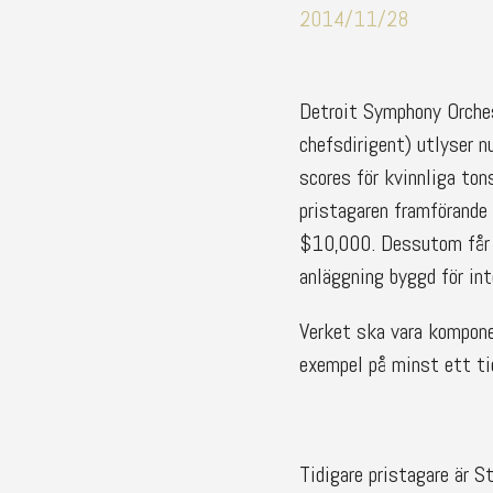
2014/11/28
Detroit Symphony Orche
chefsdirigent) utlyser n
scores för kvinnliga to
pristagaren framförande
$10,000. Dessutom får v
anläggning byggd för in
Verket ska vara kompone
exempel på minst ett ti
Tidigare pristagare är 