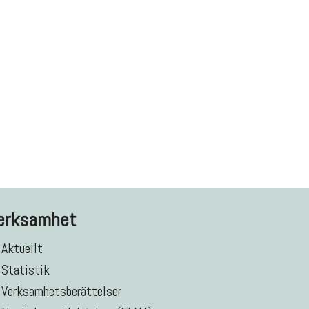
erksamhet
Aktuellt
Statistik
Verksamhetsberättelser