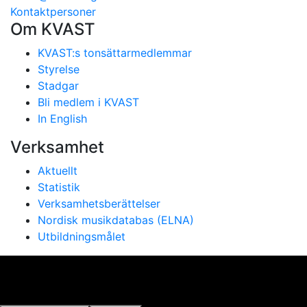
Kontaktpersoner
Om KVAST
KVAST:s tonsättarmedlemmar
Styrelse
Stadgar
Bli medlem i KVAST
In English
Verksamhet
Aktuellt
Statistik
Verksamhetsberättelser
Nordisk musikdatabas (ELNA)
Utbildningsmålet
Vi använder cookies för att ge dig bästa möjliga
upplevelse på vår webbplats. Genom att använda
webbplatsen samtycker du till vår användning av cookies.