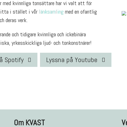
 med kvinnliga tonsättare har vi valt att för
Titta i stället i vår
länksamling
med en ofantlig
h deras verk.
ande och tidigare kvinnliga och ickebinära
ska, yrkesskickliga ljud- och tonkonstnärer!
å Spotify
Lyssna på Youtube
Om KVAST
V