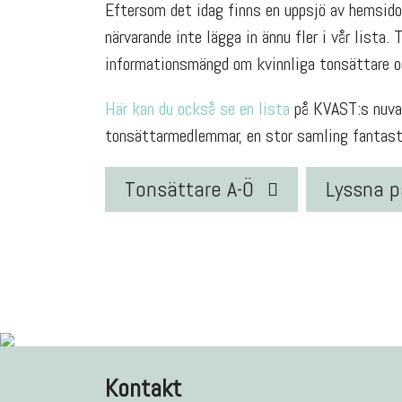
Eftersom det idag finns en uppsjö av hemsidor
närvarande inte lägga in ännu fler i vår lista. 
informationsmängd om kvinnliga tonsättare oc
Här kan du också se en lista
på KVAST:s nuvar
tonsättarmedlemmar, en stor samling fantasti
Tonsättare A-Ö
Lyssna p
Kontakt