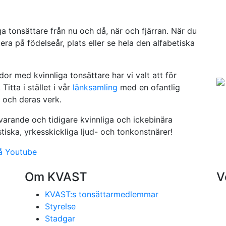
a tonsättare från nu och då, när och fjärran. När du
ra på födelseår, plats eller se hela den alfabetiska
or med kvinnliga tonsättare har vi valt att för
Titta i stället i vår
länksamling
med en ofantlig
 och deras verk.
arande och tidigare kvinnliga och ickebinära
iska, yrkesskickliga ljud- och tonkonstnärer!
å Youtube
Om KVAST
V
KVAST:s tonsättarmedlemmar
Styrelse
Stadgar