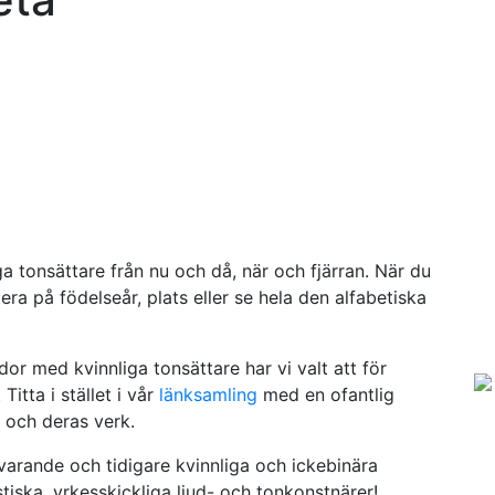
a tonsättare från nu och då, när och fjärran. När du
ra på födelseår, plats eller se hela den alfabetiska
or med kvinnliga tonsättare har vi valt att för
Titta i stället i vår
länksamling
med en ofantlig
 och deras verk.
arande och tidigare kvinnliga och ickebinära
iska, yrkesskickliga ljud- och tonkonstnärer!