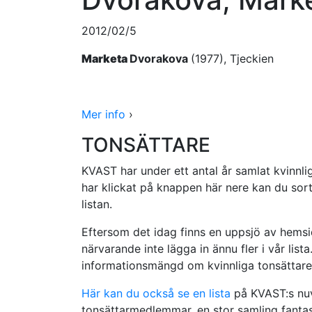
2012/02/5
Marketa
Dvorakova
(1977), Tjeckien
Mer info
›
TONSÄTTARE
KVAST har under ett antal år samlat kvinnlig
har klickat på knappen här nere kan du sorte
listan.
Eftersom det idag finns en uppsjö av hemsid
närvarande inte lägga in ännu fler i vår lista. 
informationsmängd om kvinnliga tonsättare
Här kan du också se en lista
på KVAST:s nuv
tonsättarmedlemmar, en stor samling fantast