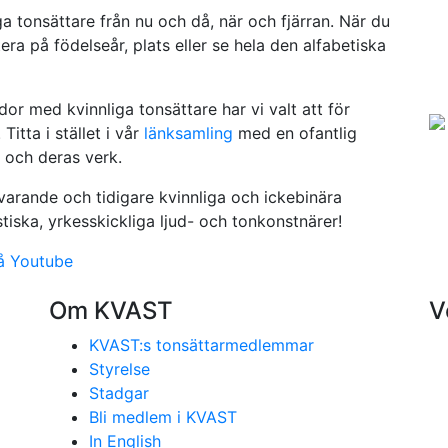
a tonsättare från nu och då, när och fjärran. När du
ra på födelseår, plats eller se hela den alfabetiska
or med kvinnliga tonsättare har vi valt att för
Titta i stället i vår
länksamling
med en ofantlig
 och deras verk.
arande och tidigare kvinnliga och ickebinära
iska, yrkesskickliga ljud- och tonkonstnärer!
å Youtube
Om KVAST
V
KVAST:s tonsättarmedlemmar
Styrelse
Stadgar
Bli medlem i KVAST
In English