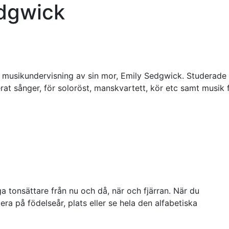
edgwick
gt musikundervisning av sin mor, Emily Sedgwick. Studerad
at sånger, för soloröst, manskvartett, kör etc samt musi
a tonsättare från nu och då, när och fjärran. När du
ra på födelseår, plats eller se hela den alfabetiska