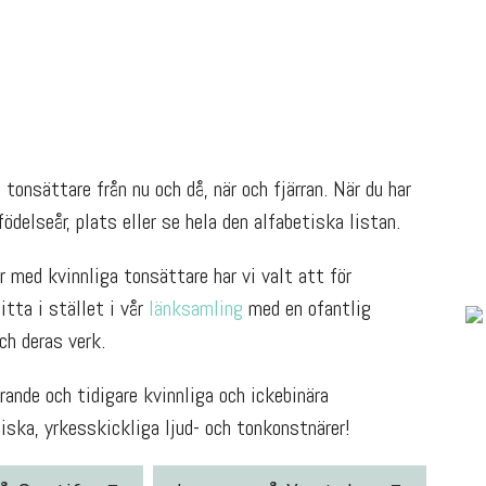
tonsättare från nu och då, när och fjärran. När du har
ödelseår, plats eller se hela den alfabetiska listan.
 med kvinnliga tonsättare har vi valt att för
Titta i stället i vår
länksamling
med en ofantlig
h deras verk.
ande och tidigare kvinnliga och ickebinära
ska, yrkesskickliga ljud- och tonkonstnärer!