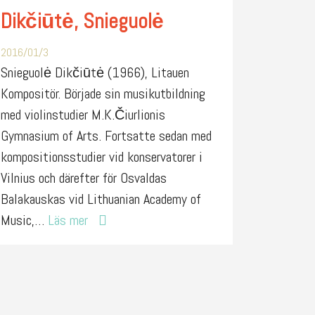
Dikčiūtė, Snieguolė
2016/01/3
Snieguolė Dikčiūtė (1966), Litauen
Kompositör. Började sin musikutbildning
med violinstudier M.K.Čiurlionis
Gymnasium of Arts. Fortsatte sedan med
kompositionsstudier vid konservatorer i
Vilnius och därefter för Osvaldas
Balakauskas vid Lithuanian Academy of
Music,…
Läs mer