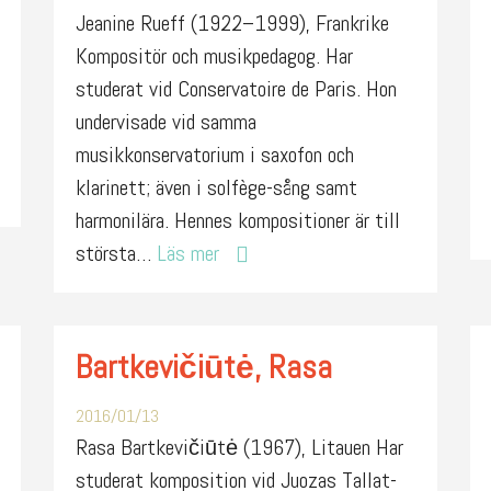
Jeanine Rueff (1922–1999), Frankrike
Kompositör och musikpedagog. Har
studerat vid Conservatoire de Paris. Hon
undervisade vid samma
musikkonservatorium i saxofon och
klarinett; även i solfège-sång samt
harmonilära. Hennes kompositioner är till
största…
Läs mer
Bartkevičiūtė, Rasa
2016/01/13
Rasa Bartkevičiūtė (1967), Litauen Har
studerat komposition vid Juozas Tallat-