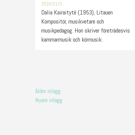
2016/01/3
Dalia Kairaityté (1953), Litauen
Kompositör, musikvetare och
musikpedagog. Hon skriver företrädesvis
kammarmusik och körmusik.
Inläggsnavigering
Äldre inlägg
Nyare inlägg