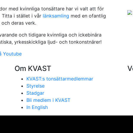
or med kvinnliga tonsättare har vi valt att för
Titta i stället i vår
länksamling
med en ofantlig
 och deras verk.
arande och tidigare kvinnliga och ickebinära
iska, yrkesskickliga ljud- och tonkonstnärer!
å Youtube
Om KVAST
V
KVAST:s tonsättarmedlemmar
Styrelse
Stadgar
Bli medlem i KVAST
In English
se på vår webbplats. Genom att använda webbplatsen samtyc