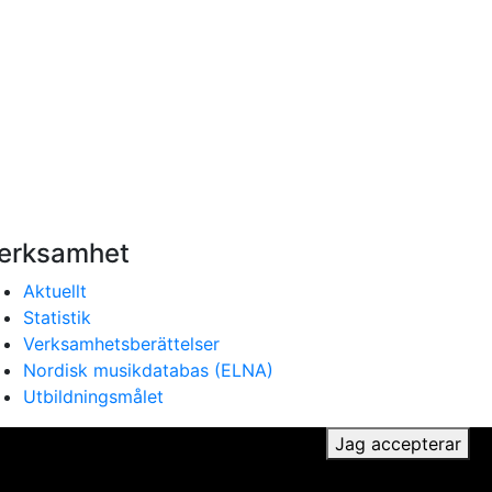
erksamhet
Aktuellt
Statistik
Verksamhetsberättelser
Nordisk musikdatabas (ELNA)
Utbildningsmålet
ker du till vår användning av cookies.
Jag accepterar