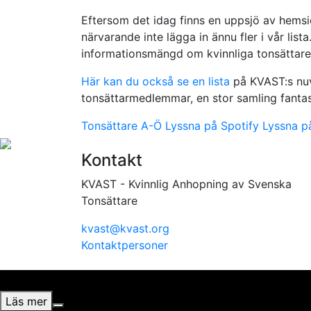
Eftersom det idag finns en uppsjö av hemsid
närvarande inte lägga in ännu fler i vår lista. 
informationsmängd om kvinnliga tonsättare
Här kan du också se en lista
på KVAST:s nuv
tonsättarmedlemmar, en stor samling fantast
Tonsättare A-Ö
Lyssna på Spotify
Lyssna p
Kontakt
KVAST - Kvinnlig Anhopning av Svenska
Tonsättare
kvast@kvast.org
Kontaktpersoner
Vi använder cookies för att ge dig bästa möjliga upplevel
Läs mer