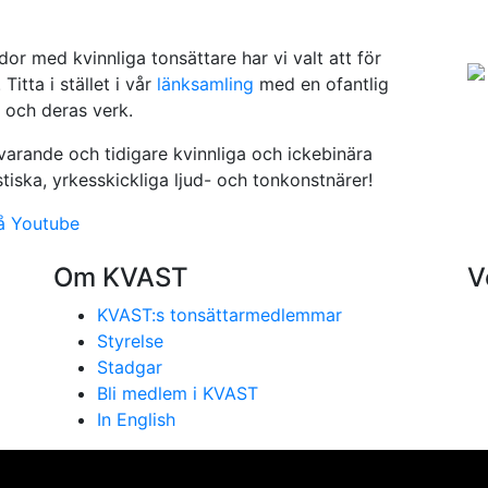
or med kvinnliga tonsättare har vi valt att för
Titta i stället i vår
länksamling
med en ofantlig
 och deras verk.
arande och tidigare kvinnliga och ickebinära
iska, yrkesskickliga ljud- och tonkonstnärer!
å Youtube
Om KVAST
V
KVAST:s tonsättarmedlemmar
Styrelse
Stadgar
Bli medlem i KVAST
In English
se på vår webbplats. Genom att använda webbplatsen samtyc