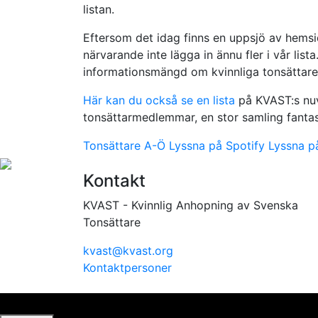
listan.
Eftersom det idag finns en uppsjö av hemsid
närvarande inte lägga in ännu fler i vår lista. 
informationsmängd om kvinnliga tonsättare
Här kan du också se en lista
på KVAST:s nuv
tonsättarmedlemmar, en stor samling fantast
Tonsättare A-Ö
Lyssna på Spotify
Lyssna p
Kontakt
KVAST - Kvinnlig Anhopning av Svenska
Tonsättare
kvast@kvast.org
Kontaktpersoner
Vi använder cookies för att ge dig bästa möjliga upplevel