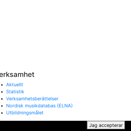
erksamhet
Aktuellt
Statistik
Verksamhetsberättelser
Nordisk musikdatabas (ELNA)
Utbildningsmålet
ker du till vår användning av cookies.
Jag accepterar