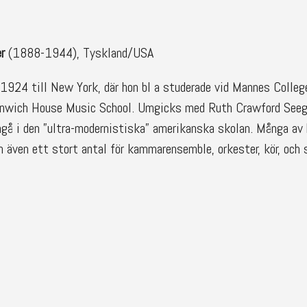
r
(1888-1944), Tyskland/USA
 1924 till New York, där hon bl a studerade vid Mannes Colleg
enwich House Music School. Umgicks med Ruth Crawford Seege
ngå i den ”ultra-modernistiska” amerikanska skolan. Många av
n även ett stort antal för kammarensemble, orkester, kör, och 