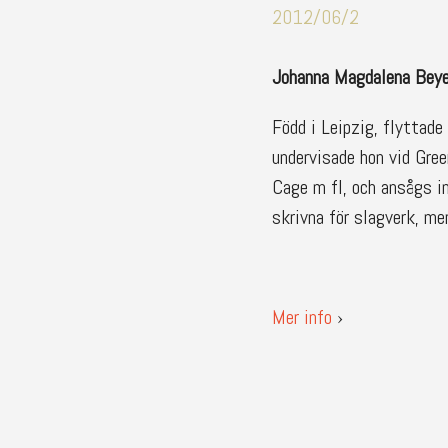
2012/06/2
Johanna Magdalena Beye
Född i Leipzig, flyttade
undervisade hon vid Gre
Cage m fl, och ansågs i
skrivna för slagverk, me
Mer info
›