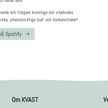
h deras verk.
ande och tidigare kvinnliga och ickebinära
ska, yrkesskickliga ljud- och tonkonstnärer!
på Spotify
Om KVAST
V