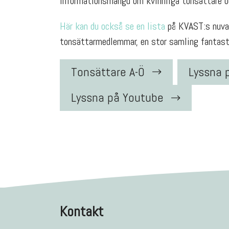
informationsmängd om kvinnliga tonsättare oc
Här kan du också se en lista
på KVAST:s nuvar
tonsättarmedlemmar, en stor samling fantasti
Tonsättare A-Ö
Lyssna 
Lyssna på Youtube
Kontakt