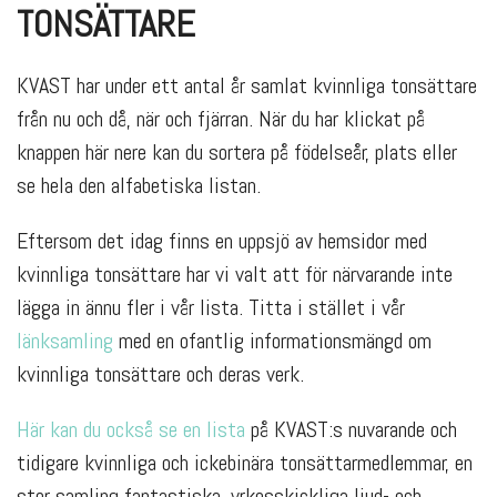
TONSÄTTARE
KVAST har under ett antal år samlat kvinnliga tonsättare
från nu och då, när och fjärran. När du har klickat på
knappen här nere kan du sortera på födelseår, plats eller
se hela den alfabetiska listan.
Eftersom det idag finns en uppsjö av hemsidor med
kvinnliga tonsättare har vi valt att för närvarande inte
lägga in ännu fler i vår lista. Titta i stället i vår
länksamling
med en ofantlig informationsmängd om
kvinnliga tonsättare och deras verk.
Här kan du också se en lista
på KVAST:s nuvarande och
tidigare kvinnliga och ickebinära tonsättarmedlemmar, en
stor samling fantastiska, yrkesskickliga ljud- och