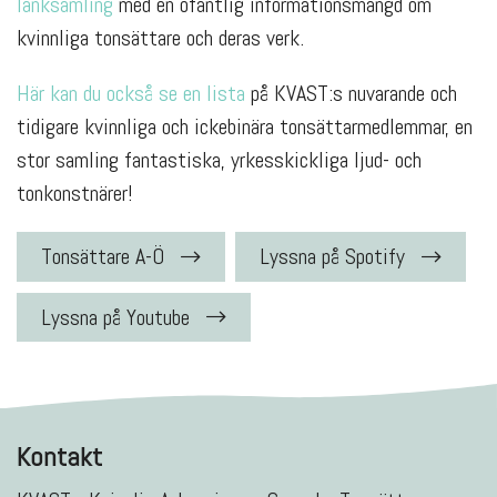
länksamling
med en ofantlig informationsmängd om
kvinnliga tonsättare och deras verk.
Här kan du också se en lista
på KVAST:s nuvarande och
tidigare kvinnliga och ickebinära tonsättarmedlemmar, en
stor samling fantastiska, yrkesskickliga ljud- och
tonkonstnärer!
Tonsättare A-Ö
Lyssna på Spotify
Lyssna på Youtube
Kontakt