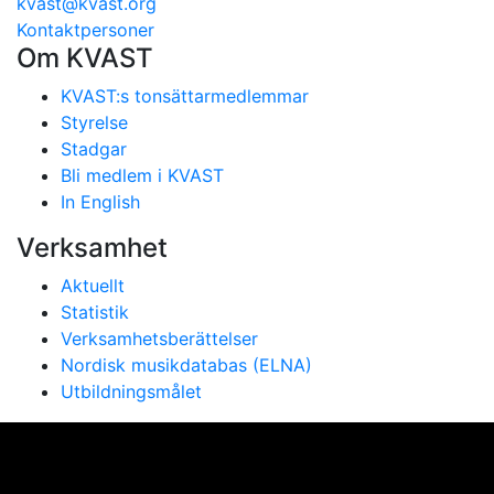
kvast@kvast.org
Kontaktpersoner
Om KVAST
KVAST:s tonsättarmedlemmar
Styrelse
Stadgar
Bli medlem i KVAST
In English
Verksamhet
Aktuellt
Statistik
Verksamhetsberättelser
Nordisk musikdatabas (ELNA)
Utbildningsmålet
Vi använder cookies för att ge dig bästa möjliga
upplevelse på vår webbplats. Genom att använda
webbplatsen samtycker du till vår användning av cookies.