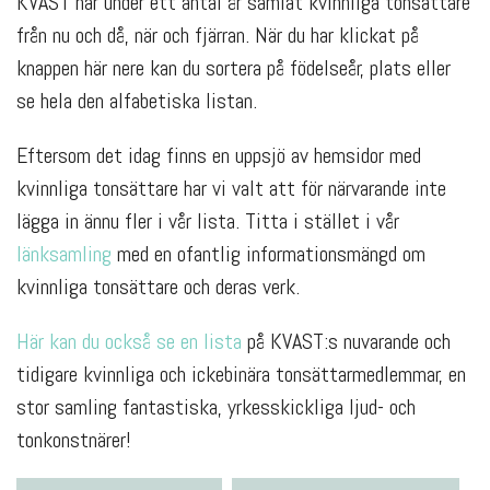
KVAST har under ett antal år samlat kvinnliga tonsättare
från nu och då, när och fjärran. När du har klickat på
knappen här nere kan du sortera på födelseår, plats eller
se hela den alfabetiska listan.
Eftersom det idag finns en uppsjö av hemsidor med
kvinnliga tonsättare har vi valt att för närvarande inte
lägga in ännu fler i vår lista. Titta i stället i vår
länksamling
med en ofantlig informationsmängd om
kvinnliga tonsättare och deras verk.
Här kan du också se en lista
på KVAST:s nuvarande och
tidigare kvinnliga och ickebinära tonsättarmedlemmar, en
stor samling fantastiska, yrkesskickliga ljud- och
tonkonstnärer!