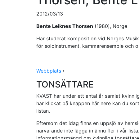
2012/03/13
Bente Leiknes Thorsen
(1980), Norge
Har studerat komposition vid Norges Musik
för soloinstrument, kammarensemble och or
Webbplats
›
TONSÄTTARE
KVAST har under ett antal år samlat kvinnlig
har klickat på knappen här nere kan du sorte
listan.
Eftersom det idag finns en uppsjö av hemsid
närvarande inte lägga in ännu fler i vår lista. 
informationsmängd om kvinnliga tonsättare