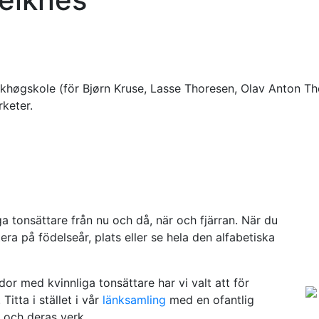
khøgskole (för Bjørn Kruse, Lasse Thoresen, Olav Anton Th
keter.
a tonsättare från nu och då, när och fjärran. När du
ra på födelseår, plats eller se hela den alfabetiska
or med kvinnliga tonsättare har vi valt att för
Titta i stället i vår
länksamling
med en ofantlig
 och deras verk.